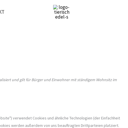
Consent
Consent
Consent
Consent
Consent
Consent
Consent
Consent
Consent
to
to
to
to
to
to
to
to
to
KT
service
service
service
service
service
service
service
service
service
elementor
woocommerce
wordpress
sourcebuster-
mailpoet
stripe
automattic
litespeed
sonstiges
js
alisiert und gilt für Bürger und Einwohner mit ständigem Wohnsitz im
bsite") verwendet Cookies und ähnliche Technologien (der Einfachheit
okies werden außerdem von uns beauftragten Drittparteien platziert.