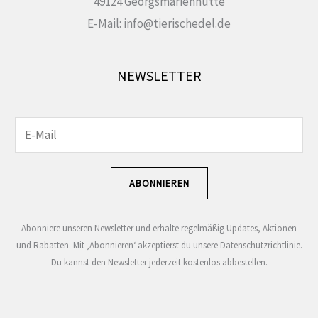
49124 Georgsmarienhütte
E-Mail: info@tierischedel.de
NEWSLETTER
E
E
-
-
M
M
ABONNIEREN
a
a
i
i
Abonniere unseren Newsletter und erhalte regelmäßig Updates, Aktionen
l
l
und Rabatten. Mit ‚Abonnieren‘ akzeptierst du unsere Datenschutzrichtlinie.
-
-
Du kannst den Newsletter jederzeit kostenlos abbestellen.
A
A
d
d