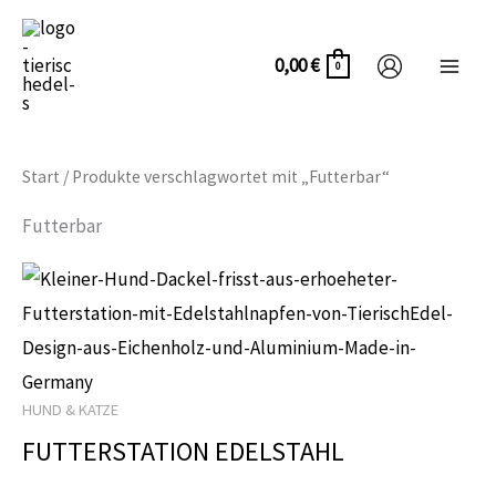
Zum
Inhalt
0,00
€
0
springen
Start
/ Produkte verschlagwortet mit „Futterbar“
Futterbar
Dieses
Produkt
weist
mehrere
HUND & KATZE
Varianten
FUTTERSTATION EDELSTAHL
auf.
Die