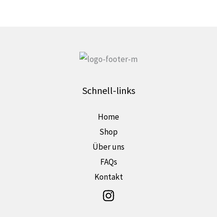
der
Produktseite
gewählt
werden
Schnell-links
Home
Shop
Über uns
FAQs
Kontakt