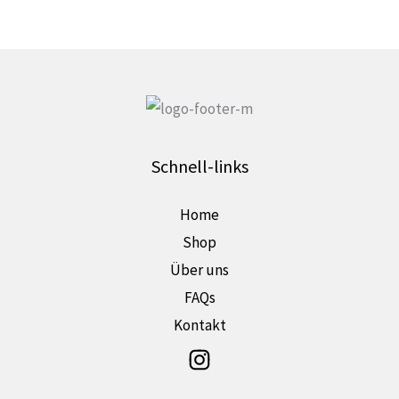
der
Produktseite
gewählt
werden
Schnell-links
Home
Shop
Über uns
FAQs
Kontakt