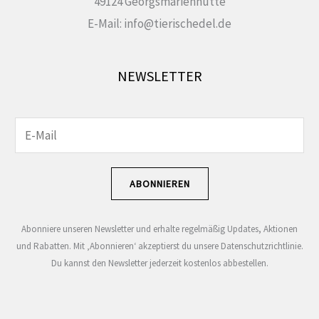
49124 Georgsmarienhütte
E-Mail: info@tierischedel.de
NEWSLETTER
E
E
-
-
M
M
ABONNIEREN
a
a
i
i
Abonniere unseren Newsletter und erhalte regelmäßig Updates, Aktionen
l
l
und Rabatten. Mit ‚Abonnieren‘ akzeptierst du unsere Datenschutzrichtlinie.
-
-
Du kannst den Newsletter jederzeit kostenlos abbestellen.
A
A
d
d