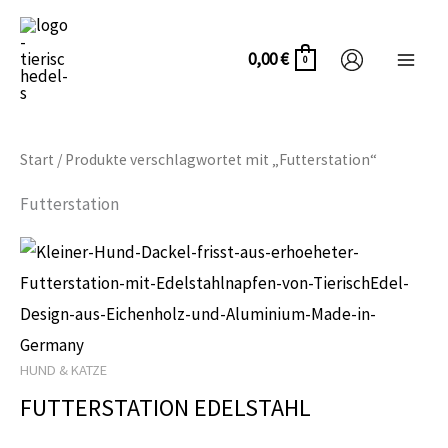
Zum
Inhalt
0,00
€
0
springen
Start
/ Produkte verschlagwortet mit „Futterstation“
Futterstation
Dieses
Produkt
weist
mehrere
HUND & KATZE
Varianten
FUTTERSTATION EDELSTAHL
auf.
Die