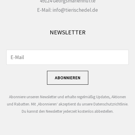
49124 Georgsmarienhütte
E-Mail: info@tierischedel.de
NEWSLETTER
E
E
-
-
M
M
ABONNIEREN
a
a
i
i
Abonniere unseren Newsletter und erhalte regelmäßig Updates, Aktionen
l
l
und Rabatten. Mit ‚Abonnieren‘ akzeptierst du unsere Datenschutzrichtlinie.
-
-
Du kannst den Newsletter jederzeit kostenlos abbestellen.
A
A
d
d