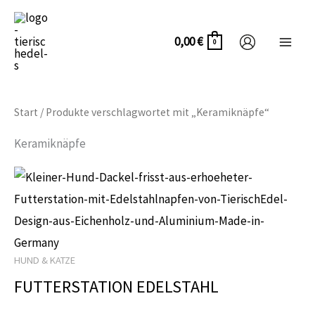
Zum
Inhalt
0,00
€
0
springen
Start
/ Produkte verschlagwortet mit „Keramiknäpfe“
Keramiknäpfe
Dieses
Produkt
weist
mehrere
HUND & KATZE
Varianten
FUTTERSTATION EDELSTAHL
auf.
Die