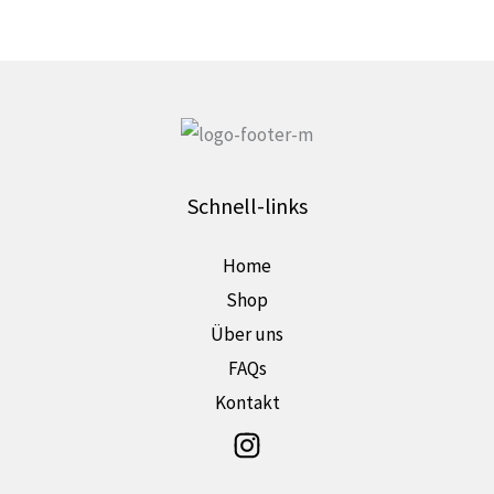
der
Produktseite
gewählt
werden
Schnell-links
Home
Shop
Über uns
FAQs
Kontakt