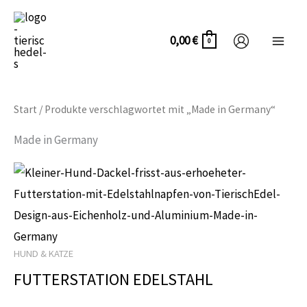
Zum
Inhalt
0,00
€
0
springen
Start
/ Produkte verschlagwortet mit „Made in Germany“
Made in Germany
Dieses
Produkt
weist
mehrere
HUND & KATZE
Varianten
FUTTERSTATION EDELSTAHL
auf.
Die