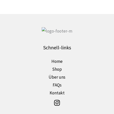
der
Produktseite
gewählt
werden
Schnell-links
Home
Shop
Über uns
FAQs
Kontakt