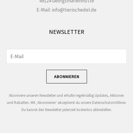
49124 Georgsmarienhütte
E-Mail: info@tierischedel.de
NEWSLETTER
E
E
-
-
M
M
ABONNIEREN
a
a
i
i
Abonniere unseren Newsletter und erhalte regelmäßig Updates, Aktionen
l
l
und Rabatten. Mit ‚Abonnieren‘ akzeptierst du unsere Datenschutzrichtlinie.
-
-
Du kannst den Newsletter jederzeit kostenlos abbestellen.
A
A
d
d