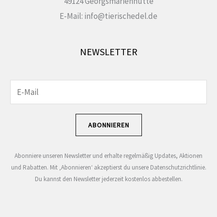
49124 Georgsmarienhütte
E-Mail: info@tierischedel.de
NEWSLETTER
E
E
-
-
M
M
ABONNIEREN
a
a
i
i
Abonniere unseren Newsletter und erhalte regelmäßig Updates, Aktionen
l
l
und Rabatten. Mit ‚Abonnieren‘ akzeptierst du unsere Datenschutzrichtlinie.
-
-
Du kannst den Newsletter jederzeit kostenlos abbestellen.
A
A
d
d