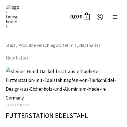
Zum
Inhalt
0,00
€
0
springen
Start
/ Produkte verschlagwortet mit „Napfhalter“
Napfhalter
Dieses
Produkt
weist
mehrere
HUND & KATZE
Varianten
FUTTERSTATION EDELSTAHL
auf.
Die