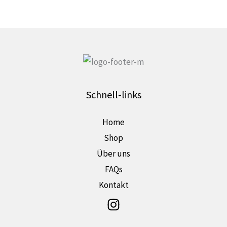
der
Produktseite
gewählt
werden
Schnell-links
Home
Shop
Über uns
FAQs
Kontakt